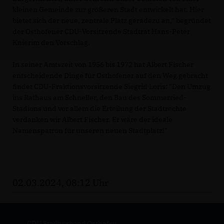
kleinen Gemeinde zur größeren Stadt entwickelt hat. Hier
bietet sich der neue, zentrale Platz geradezu an," begründet
der Osthofener CDU-Vorsitzende Stadtrat Hans-Peter
Knierim den Vorschlag.
In seiner Amtszeit von 1956 bis 1972 hat Albert Fischer
entscheidende Dinge für Osthofener auf den Weg gebracht
findet CDU-Fraktionsvorsitzende Siegrid Loris: "Den Umzug
ins Rathaus am Schneller, den Bau des Sommerried-
Stadions und vor allem die Erteilung der Stadtrechte
verdanken wir Albert Fischer. Er wäre der ideale
Namenspatron für unseren neuen Stadtplatz!"
02.03.2024, 08:12 Uhr
CDU Stadtverband Osthofen