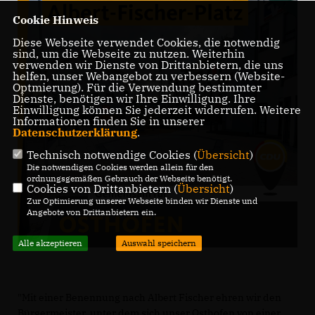
Cookie Hinweis
Diese Webseite verwendet Cookies, die notwendig
sind, um die Webseite zu nutzen. Weiterhin
verwenden wir Dienste von Drittanbietern, die uns
helfen, unser Webangebot zu verbessern (Website-
Optmierung). Für die Verwendung bestimmter
Dienste, benötigen wir Ihre Einwilligung. Ihre
Einwilligung können Sie jederzeit widerrufen. Weitere
Informationen finden Sie in unserer
Datenschutzerklärung
.
Technisch notwendige Cookies (
Übersicht
)
Die notwendigen Cookies werden allein für den
ordnungsgemäßen Gebrauch der Webseite benötigt.
Cookies von Drittanbietern (
Übersicht
)
Zur Optimierung unserer Webseite binden wir Dienste und
Angebote von Drittanbietern ein.
Alle akzeptieren
Auswahl speichern
"Mit einer Benennung nach Albert Fischer ehren wir den
Bürgermeister, unter dem sich unser Osthofen von einer