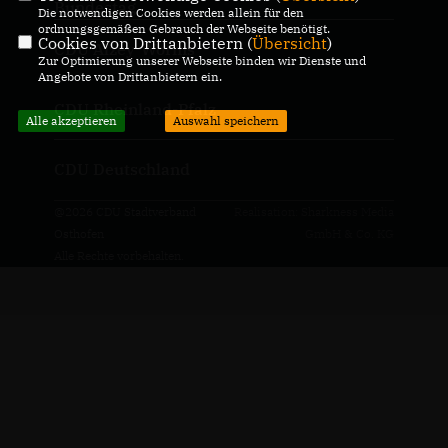
Bundestag
Die notwendigen Cookies werden allein für den
ordnungsgemäßen Gebrauch der Webseite benötigt.
Cookies von Drittanbietern (
Übersicht
)
CDU Alzey-Worms
Zur Optimierung unserer Webseite binden wir Dienste und
Angebote von Drittanbietern ein.
CDU Rheinland-Pfalz
Alle akzeptieren
Auswahl speichern
CDU Deutschland
@2026 CDU Stadtverband
Realisation: Sharkness Media
Osthofen
GmbH & Co. KG
Alle Rechte vorbehalten.